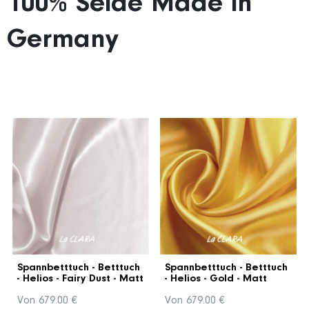
100% Seide Made in
Germany
Spannbetttuch - Betttuch
Spannbetttuch - Betttuch
- Helios - Fairy Dust - Matt
- Helios - Gold - Matt
Von 679.00 €
Von 679.00 €