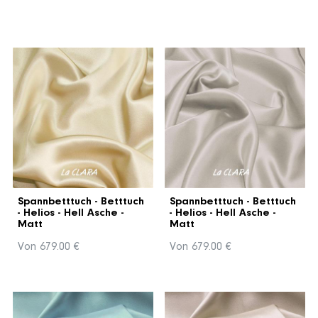
Spannbetttuch - Betttuch
Spannbetttuch - Betttuch
- Helios - Hell Asche -
- Helios - Hell Asche -
Matt
Matt
Von 679.00 €
Von 679.00 €