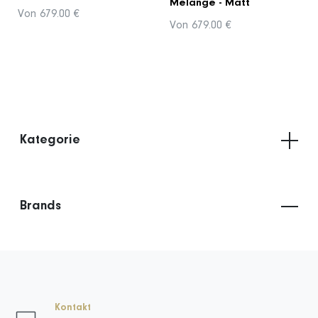
Melange - Matt
Von 679.00 €
Von 679.00 €
Kategorie
Brands
Kontakt