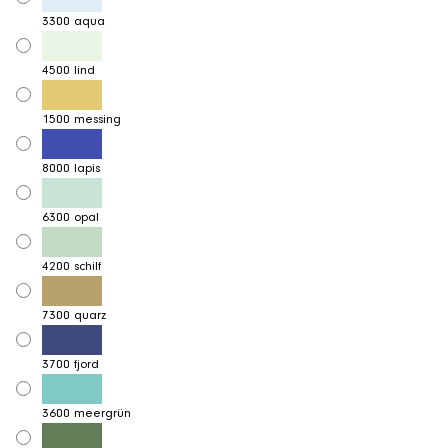
3300 aqua
4500 lind
1500 messing
8000 lapis
6300 opal
4200 schilf
7300 quarz
3700 fjord
3600 meergrün